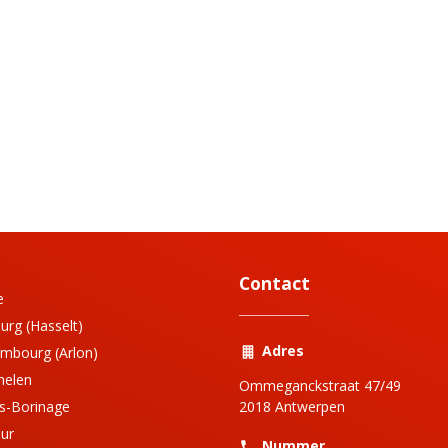
Contact
e
urg (Hasselt)
Adres
mbourg (Arlon)
helen
Ommeganckstraat 47/49
s-Borinage
2018 Antwerpen
ur
Nummer