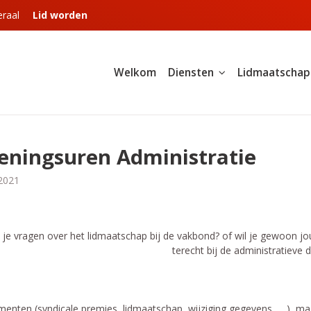
raal
Lid worden
Welkom
Diensten
Lidmaatschap
eningsuren Administratie
2021
 je vragen over het lidmaatschap bij de vakbond? of wil je gewoon j
terecht bij de administratieve d
enten (syndicale premies, lidmaatschap, wijziging gegevens, ... ) ma