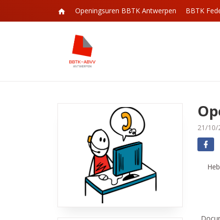
Openingsuren BBTK Antwerpen
BBTK Fede
Op
21/10/
Heb
Docum