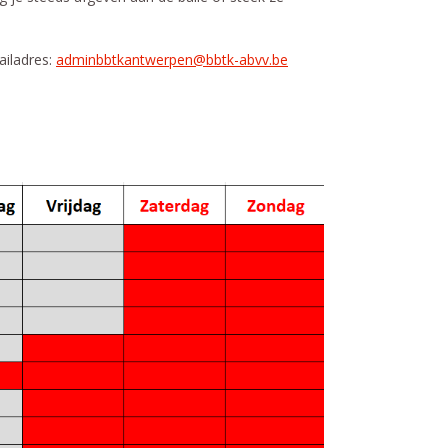
ailadres:
adminbbtkantwerpen@bbtk-abvv.be