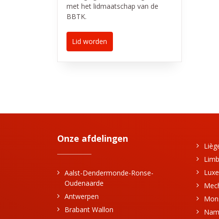
met het lidmaatschap van de
BBTK.
Lid worden
Onze afdelingen
Lièg
Limb
Luxe
Aalst-Dendermonde-Ronse-
Oudenaarde
Mec
Antwerpen
Mon
Brabant Wallon
Nam