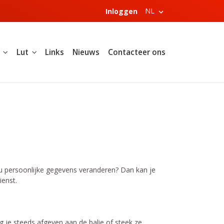
NL
Inloggen
Lut
Links
Nieuws
Contacteer ons
ou persoonlijke gegevens veranderen? Dan kan je
ienst.
g je steeds afgeven aan de balie of steek ze