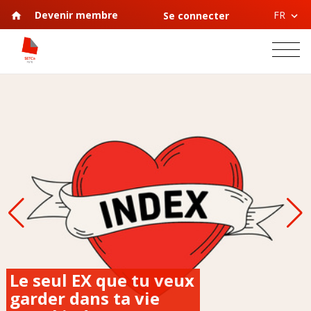
FR
Devenir membre
Se connecter
Le seul EX que tu veux
garder dans ta vie