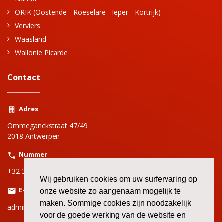
ORIK (Oostende - Roeselare - Ieper - Kortrijk)
Verviers
Waasland
Wallonie Picarde
Contact
Adres
Ommeganckstraat 47/49
2018 Antwerpen
Nummer
+32 3 220 69 00
Wij gebruiken cookies om uw surfervaring op
E-mail
onze website zo aangenaam mogelijk te
maken. Sommige cookies zijn noodzakelijk
adminbbtkantwerpen@bbtk-abvv.be
voor de goede werking van de website en