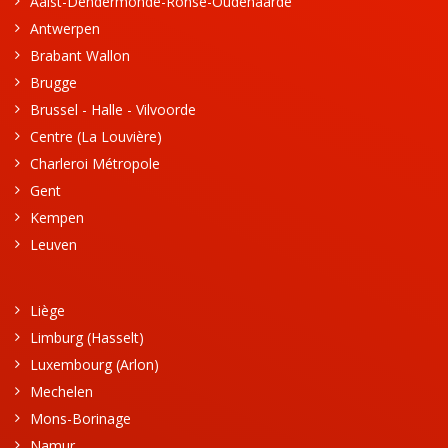
Aalst-Dendermonde-Ronse-Oudenaarde
Antwerpen
Brabant Wallon
Brugge
Brussel - Halle - Vilvoorde
Centre (La Louvière)
Charleroi Métropole
Gent
Kempen
Leuven
Liège
Limburg (Hasselt)
Luxembourg (Arlon)
Mechelen
Mons-Borinage
Namur