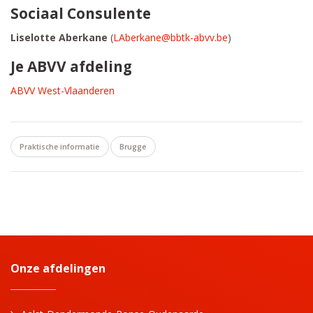
Sociaal Consulente
Liselotte Aberkane
(
LAberkane@bbtk-abvv.be
)
Je ABVV afdeling
ABVV West-Vlaanderen
Praktische informatie
Brugge
Onze afdelingen