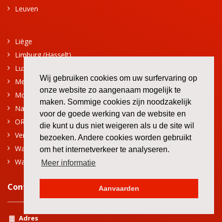
Leuven
Liège
Limburg (Hasselt)
Luxembourg (Arlon)
Wij gebruiken cookies om uw surfervaring op
Mechelen
onze website zo aangenaam mogelijk te
Mons-Borinage
maken. Sommige cookies zijn noodzakelijk
Namur
voor de goede werking van de website en
ORIK (Oostende - Roeselare - Ieper - Kortrijk)
die kunt u dus niet weigeren als u de site wil
Verviers
bezoeken. Andere cookies worden gebruikt
Waasland
om het internetverkeer te analyseren.
Wallonie Picarde
Meer informatie
Contact
Aanvaarden
Adres