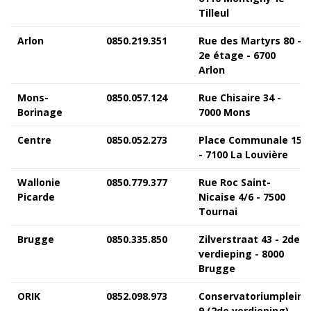
Tilleul
Arlon
0850.219.351
Rue des Martyrs 80 -
2e étage - 6700
Arlon
Mons-
0850.057.124
Rue Chisaire 34 -
Borinage
7000 Mons
Centre
0850.052.273
Place Communale 15
- 7100 La Louvière
Wallonie
0850.779.377
Rue Roc Saint-
Picarde
Nicaise 4/6 - 7500
Tournai
Brugge
0850.335.850
Zilverstraat 43 - 2de
verdieping - 8000
Brugge
ORIK
0852.098.973
Conservatoriumplein
9 (2de verdieping) -