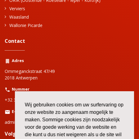
ORIK (Oostende - Roeselare - Ieper - Kortrijk)
Verviers
Waasland
Wallonie Picarde
Contact
Adres
Ommeganckstraat 47/49
2018 Antwerpen
Nummer
+32 3 220 69 00
Wij gebruiken cookies om uw surfervaring op
E-mail
onze website zo aangenaam mogelijk te
maken. Sommige cookies zijn noodzakelijk
adminbbtkantwerpen@bbtk-abvv.be
voor de goede werking van de website en
Volg onze andere kanalen!
die kunt u dus niet weigeren als u de site wil