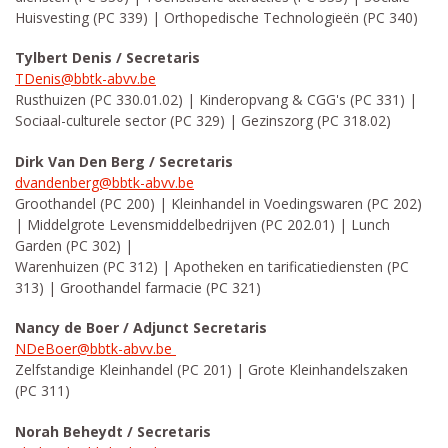
Huisvesting (PC 339) | Orthopedische Technologieën (PC 340)
Tylbert Denis / Secretaris
TDenis@bbtk-abvv.be
Rusthuizen (PC 330.01.02) | Kinderopvang & CGG's (PC 331) |
Sociaal-culturele sector (PC 329) | Gezinszorg (PC 318.02)
D
irk Van Den Berg / Secretaris
dvandenberg@bbtk-abvv.be
Groothandel (PC 200) | Kleinhandel in Voedingswaren (PC 202)
| Middelgrote Levensmiddelbedrijven (PC 202.01) | Lunch
Garden (PC 302) |
Warenhuizen (PC 312) | Apotheken en tarificatiediensten (PC
313) | Groothandel farmacie (PC 321)
Nancy de Boer / Adjunct Secretaris
NDeBoer@bbtk-abvv.be
Zelfstandige Kleinhandel (PC 201) | Grote Kleinhandelszaken
(PC 311)
Norah Beheydt / Secretaris