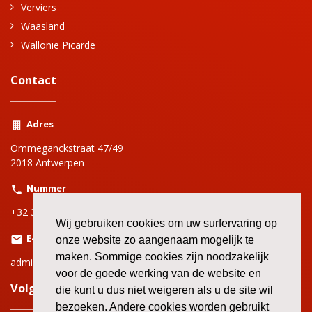
Verviers
Waasland
Wallonie Picarde
Contact
Adres
Ommeganckstraat 47/49
2018 Antwerpen
Nummer
+32 3 220 69 00
Wij gebruiken cookies om uw surfervaring op
E-mail
onze website zo aangenaam mogelijk te
maken. Sommige cookies zijn noodzakelijk
adminbbtkantwerpen@bbtk-abvv.be
voor de goede werking van de website en
Volg onze andere kanalen!
die kunt u dus niet weigeren als u de site wil
bezoeken. Andere cookies worden gebruikt