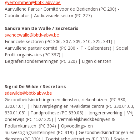
​gvertommen@bbtk-abvv.be
Aanvullend Paritair Comité voor de Bedienden (PC 200) -
Coördinator | Audiovisuele sector (PC 227)
Sandra Van De Walle / Secretaris
svandewalle@bbtk-abvv.be
Financiële sectoren (PC 306, 307, 309, 310, 325, 341) |
Aanvullend paritair comité (PC 200 - IT - Callcenters) | Social
Profit organisaties (PC 337) |
Begrafenisondernemingen (PC 320) | Eigen diensten
Sigrid De Wilde / Secretaris
sdewilde@bbtk-abvv.be
Gezondheidsinrichtingen en diensten, ziekenhuizen (PC 330,
330.01.01) | Thuisverpleging en revalidatie centra (PC 330.01.03,
330.01.05) | Tandprothese (PC 330.03) | Jongerenwerking | Vrij
onderwijs (PC 152/ 225) | Vermakelijkheidsbedrijven &
Podiumkunsten (PC 304) | Opvoedings- en
huisvestigingsinstellingen (PC 319) | Gezondheidsinrichtingen en
diensten (PC 330) | Toeristische attracties (PC 333) | Sociale